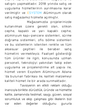
satışını yapmaktadır. 2018 yılında satış ve
uygulama hizmetlerinin ayrılmasına karar
verilmiştir ve
E
SYSTEM
Alüminyum olarak
satış mağazamız hizmete açılmıştır.
Mağazamızda projelerinizde
kullanılmak üzere gerekli olan, silikon
cephe, kapaklı ve yarı kapaklı cephe,
alüminyum kapı-pencere sistemleri, sürme
doğrama sistemleri, ofis bölme sistemleri
ve bu sistemlerin istenilen renkte ve tüm
aksesuar çeşitleri ile beraber satış
hizmetini vermekteyiz. Faaliyet gösterdiği
tüm ürünler ile ilgili, konusunda uzman
personeli, teknolojiyi yakından takip eden
uygulama ve projelendirme alt yapısı ile,
hizmet veren Esystem Alüminyum Adana
’da bulunan fabrikası ile, kaliteli malzemeyi
kaliteli hizmet ile bir arada sunmaktadır.
T
avsiyenin en etkili reklam olduğu
inancıyla birlikte dürüstlük, üründe ve hizmette
kalite, zamanında teslimat, saygı, güven, sosyal
sorumluluk ve ekip çalışması gibi ilkelerin bizi
var eden değerler olduğunu gururla