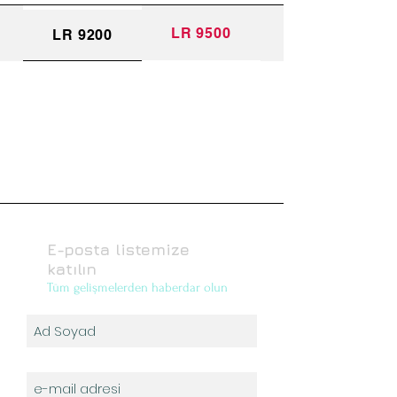
LR 9500
LR 9200
E-posta listemize
katılın
Tüm gelişmelerden haberdar olun